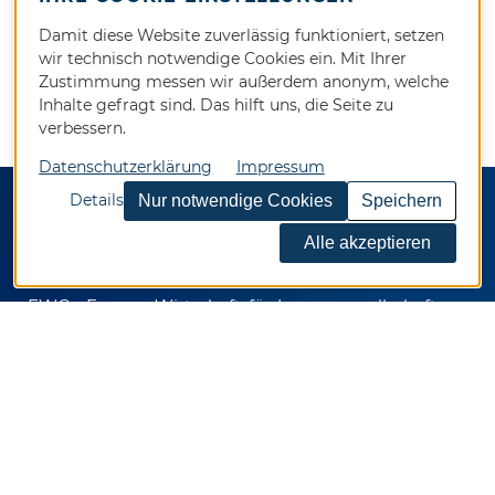
Damit diese Website zuverlässig funktioniert, setzen
wir technisch notwendige Cookies ein. Mit Ihrer
Zustimmung messen wir außerdem anonym, welche
Inhalte gefragt sind. Das hilft uns, die Seite zu
verbessern.
Datenschutzerklärung
Impressum
Details
KONTAKT
EWG - Essener Wirtschaftsförderungsgesellschaft
mbH
Kennedyplatz 5
45127 Essen
Telefon 0201 / 82024-0
Telefax 0201 / 82024-92
E-Mail
info@ewg.de