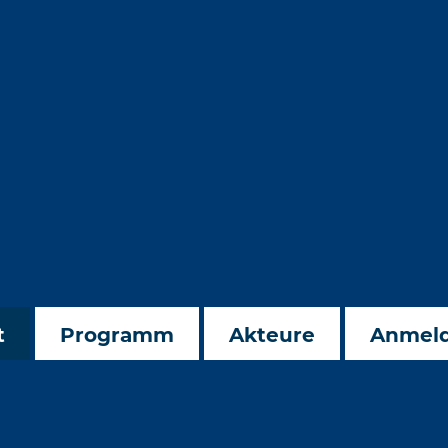
t
Programm
Akteure
Anmel