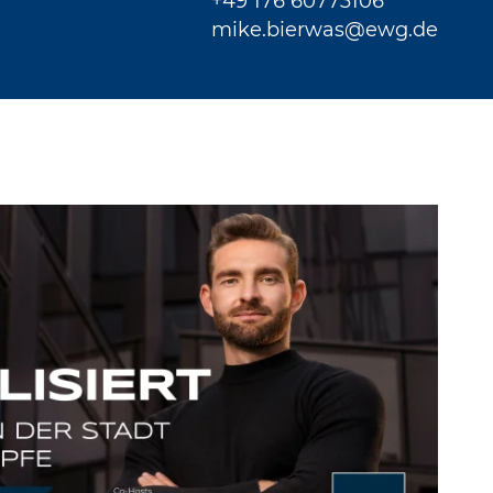
+49 176 60773106
mike.bierwas@ewg.de