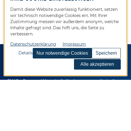
Damit diese Website zuverlässig funktioniert, setzen
wir technisch notwendige Cookies ein. Mit Ihrer
Zustimmung messen wir außerdem anonym, welche
Inhalte gefragt sind. Das hilft uns, die Seite zu
verbessern.
Datenschutzerklärung
Impressum
Details
KONTAKT
EWG - Essener Wirtschaftsförderungsgesellschaft
mbH
Kennedyplatz 5
45127 Essen
Telefon 0201 / 82024-0
Telefax 0201 / 82024-92
E-Mail
info@ewg.de