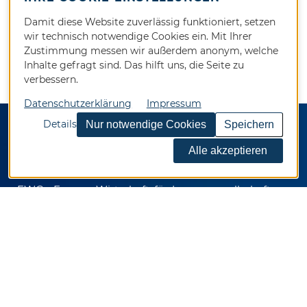
Damit diese Website zuverlässig funktioniert, setzen
wir technisch notwendige Cookies ein. Mit Ihrer
Zustimmung messen wir außerdem anonym, welche
Inhalte gefragt sind. Das hilft uns, die Seite zu
verbessern.
Datenschutzerklärung
Impressum
Details
KONTAKT
EWG - Essener Wirtschaftsförderungsgesellschaft
mbH
Kennedyplatz 5
45127 Essen
Telefon 0201 / 82024-0
Telefax 0201 / 82024-92
E-Mail
info@ewg.de