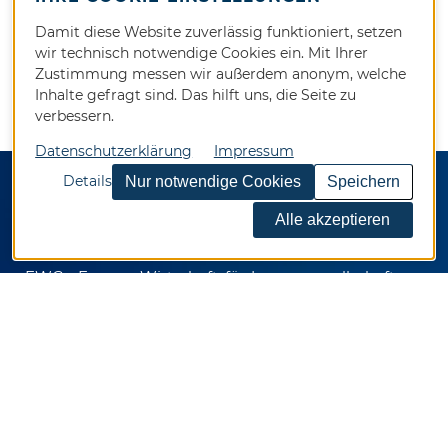
Damit diese Website zuverlässig funktioniert, setzen
wir technisch notwendige Cookies ein. Mit Ihrer
Zustimmung messen wir außerdem anonym, welche
Inhalte gefragt sind. Das hilft uns, die Seite zu
verbessern.
Datenschutzerklärung
Impressum
Details
KONTAKT
EWG - Essener Wirtschaftsförderungsgesellschaft
mbH
Kennedyplatz 5
45127 Essen
Telefon 0201 / 82024-0
Telefax 0201 / 82024-92
E-Mail
info@ewg.de