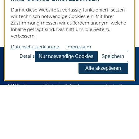
Damit diese Website zuverlässig funktioniert, setzen
wir technisch notwendige Cookies ein. Mit Ihrer
Zustimmung messen wir außerdem anonym, welche
Inhalte gefragt sind. Das hilft uns, die Seite zu
verbessern.
Datenschutzerklärung
Impressum
Details
KONTAKT
EWG - Essener Wirtschaftsförderungsgesellschaft
mbH
Kennedyplatz 5
45127 Essen
Telefon 0201 / 82024-0
Telefax 0201 / 82024-92
E-Mail
info@ewg.de