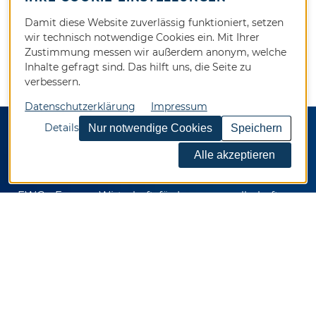
Damit diese Website zuverlässig funktioniert, setzen
wir technisch notwendige Cookies ein. Mit Ihrer
Zustimmung messen wir außerdem anonym, welche
Inhalte gefragt sind. Das hilft uns, die Seite zu
verbessern.
Datenschutzerklärung
Impressum
Details
KONTAKT
EWG - Essener Wirtschaftsförderungsgesellschaft
mbH
Kennedyplatz 5
45127 Essen
Telefon 0201 / 82024-0
Telefax 0201 / 82024-92
E-Mail
info@ewg.de