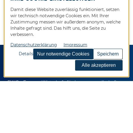
Damit diese Website zuverlässig funktioniert, setzen
wir technisch notwendige Cookies ein. Mit Ihrer
Zustimmung messen wir außerdem anonym, welche
Inhalte gefragt sind. Das hilft uns, die Seite zu
verbessern.
Datenschutzerklärung
Impressum
Details
KONTAKT
EWG - Essener Wirtschaftsförderungsgesellschaft
mbH
Kennedyplatz 5
45127 Essen
Telefon 0201 / 82024-0
Telefax 0201 / 82024-92
E-Mail
info@ewg.de